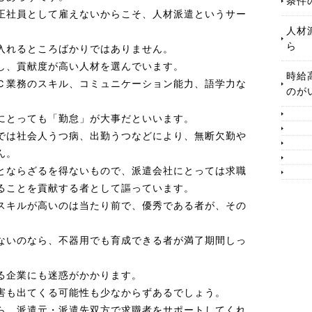
条件
正社員として雇えないからこそ、人材派遣というサー
人材
ら
入れるところばかりではありません。
し、貢献度が高い人材を選んでいます。
時給
Ｃ業務のスキル、コミュニケーション能力、語学力な
のが
にとっても「勤怠」が大事だといいます。
では社会人うつ病、出勤うつなどにより、無断欠勤や
ん。
とならざるを得ないもので、派遣会社にとっては求職
ることを貢献する者として謳っています。
スキルが高いのは当たり前で、優秀である者が、その
ないのなら、不器用でも育成できる者が満了期間しっ
る企業にも迷惑がかかります。
害も出てくる可能性も少なからずあるでしょう。
ら、派遣元・派遣先双方で求職者をサポートしてくれ