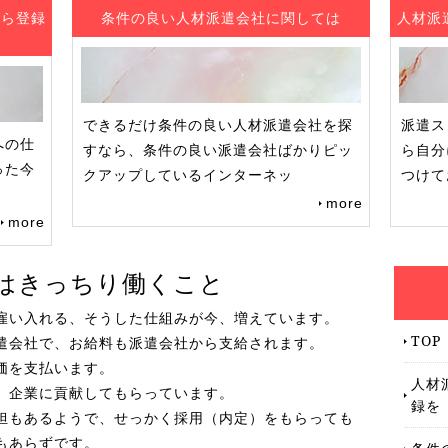
から登録
条件の良い人材派遣会社に関しては
人材派
できるだけ条件の良い人材派遣会社を探
派遣ス
への仕
すなら、条件の良い派遣会社ばかりピッ
ら自分
った今
クアップしているインターネッ
つけて
more
more
はきっちり働くこと
雇い入れる、そうした仕組みが今、増えています。
TOP
遣会社で、お給料も派遣会社から支給されます。
価を支払います。
人材
、企業に貢献してもらっています。
録を
担もあるようで、せっかく採用（内定）をもらっても
もあらずです。