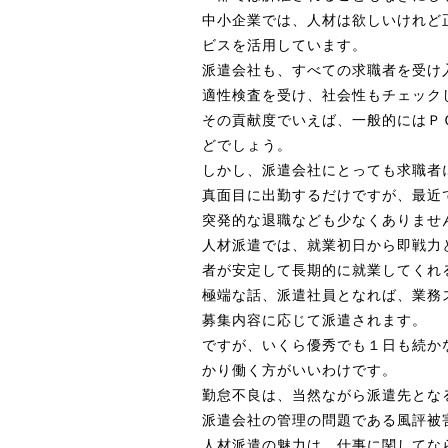
中小企業では、人材は欲しいけれど
ビスを活用しています。
派遣会社も、すべての求職者を受け
適性検査を受け、社会性もチェック
その貢献度でいえば、一般的にはＰ
どでしょう。
しかし、派遣会社にとっても求職者
真面目に出勤するだけですが、最近
突発的な退職なども少なくありませ
人材派遣では、就業初日から即戦力
者が安定して長期的に就業してくれ
極端な話、派遣社員となれば、業務
募集内容に応じて派遣されます。
ですが、いくら優秀でも１日も続か
かり働く方がいいわけです。
勤怠不良は、当然ながら派遣先とな
派遣会社の管理の問題である風評被
人材派遣の魅力は、仕事に関してな