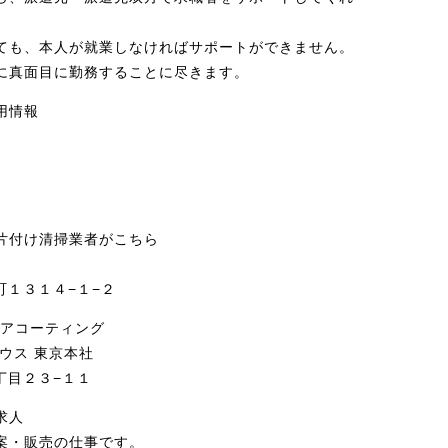
ても、本人が就業しなければサポートができません。
に真面目に勤務することに尽きます。
用情報
。
片付け清掃業者がこちら
郷町１３１４−１−２
ロアコーティング
ウス 東京本社
４丁目２３−１１
求人
案・販売の仕事です。